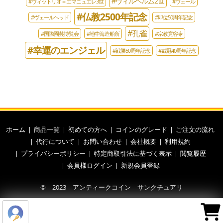
#ヴィルヘルム2世
#ヴィットリオ＝エマニュエレ3世
#ヴェール
#仏教2500年記念
#ヴェールヘッド
#即位50周年記念
#孔雀
#国際園芸博覧会
#地中海造船所
#宗教寛容令
#幸運のエンジェル
#戦勝50周年記念
#戴冠40周年記念
ホーム
商品一覧
初めての方へ
コインのグレード
ご注文の流れ
代行について
お問い合わせ
会社概要
利用規約
プライバシーポリシー
特定商取引法に基づく表示
閲覧履歴
会員様ログイン
新規会員登録
© 2023 アンティークコイン サンクチュアリ