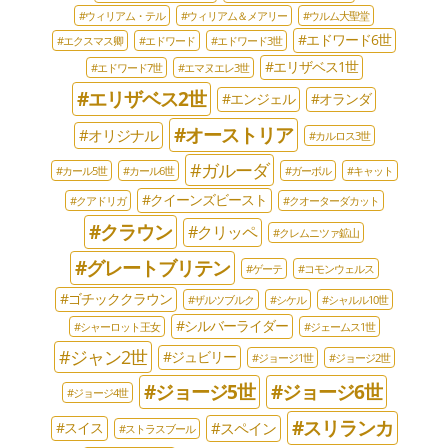
#ウィリアム・テル
#ウィリアム＆メアリー
#ウルム大聖堂
#エドワード6世
#エクスマス卿
#エドワード
#エドワード3世
#エリザベス1世
#エドワード7世
#エマヌエレ3世
#エリザベス2世
#エンジェル
#オランダ
#オーストリア
#オリジナル
#カルロス3世
#ガルーダ
#カール5世
#カール6世
#ガーボル
#キャット
#クイーンズビースト
#クアドリガ
#クオーターダカット
#クラウン
#クリッペ
#クレムニツァ鉱山
#グレートブリテン
#ゲーテ
#コモンウェルス
#ゴチッククラウン
#ザルツブルク
#シケル
#シャルル10世
#シルバーライダー
#シャーロット王女
#ジェームス1世
#ジャン2世
#ジュビリー
#ジョージ1世
#ジョージ2世
#ジョージ5世
#ジョージ6世
#ジョージ4世
#スリランカ
#スペイン
#スイス
#ストラスブール