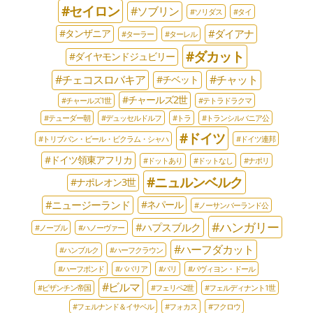
#セイロン
#ソブリン
#ソリダス
#タイ
#ダイアナ
#タンザニア
#ターラー
#ターレル
#ダカット
#ダイヤモンドジュビリー
#チェコスロバキア
#チャット
#チベット
#チャールズ2世
#チャールズ1世
#テトラドラクマ
#テューダー朝
#デュッセルドルフ
#トラ
#トランシルバニア公
#ドイツ
#トリブバン・ビール・ビクラム・シャハ
#ドイツ連邦
#ドイツ領東アフリカ
#ドットあり
#ドットなし
#ナポリ
#ニュルンベルク
#ナポレオン3世
#ニュージーランド
#ネパール
#ノーサンバーランド公
#ハンガリー
#ハプスブルク
#ノーブル
#ハノーヴァー
#ハーフダカット
#ハンブルク
#ハーフクラウン
#ハーフポンド
#ババリア
#パリ
#パヴィヨン・ドール
#ビルマ
#ビザンチン帝国
#フェリペ2世
#フェルディナント1世
#フェルナンド＆イサベル
#フォカス
#フクロウ