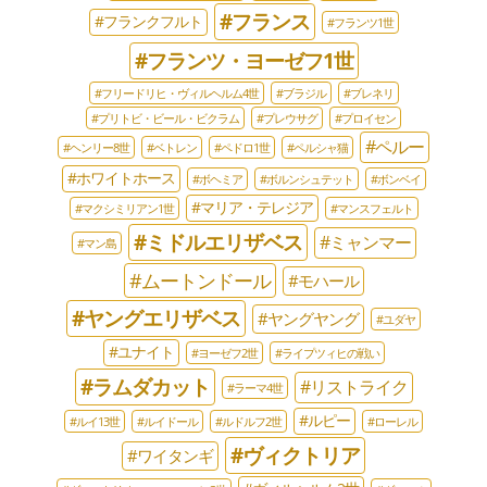
#フランス
#フランクフルト
#フランツ1世
#フランツ・ヨーゼフ1世
#フリードリヒ・ヴィルヘルム4世
#ブラジル
#ブレネリ
#プリトビ・ビール・ビクラム
#プレウサグ
#プロイセン
#ペルー
#ヘンリー8世
#ベトレン
#ペドロ1世
#ペルシャ猫
#ホワイトホース
#ボヘミア
#ボルンシュテット
#ボンベイ
#マリア・テレジア
#マクシミリアン1世
#マンスフェルト
#ミドルエリザベス
#ミャンマー
#マン島
#ムートンドール
#モハール
#ヤングエリザベス
#ヤングヤング
#ユダヤ
#ユナイト
#ヨーゼフ2世
#ライプツィヒの戦い
#ラムダカット
#リストライク
#ラーマ4世
#ルピー
#ルイ13世
#ルイドール
#ルドルフ2世
#ローレル
#ヴィクトリア
#ワイタンギ