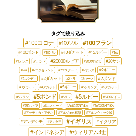
タグで絞り込み
#100コロナ
#100フラン
#100ソル
#100ポンド
#10ダカット
#15ルピー
#100リレ
#1oz
#20000ルピア
#20サン
#1オンス
#1ポンド
#2000年記念
#2ギニー
#2oz
#2エクセレント
#2エスクード
#2オンス
#2ポンド
#2ダカット
#2スクディ
#2トラ
#2バーツ
#5ギニー
#3ダカット
#4ダカット
#5シリング
#5ダカット
#5ポンド
#5ルピー
#5フラン
#5リレ
#6400レイス
#750ルピア
#8エスクード
#AofOSTAFRIKA
#TofOSTAFRIKA
#アッティカ・アテネ
#アルジェの砲撃
#アルンウィック城
#イギリス
#イタリア
#アンデシモ
#アン女王
#インドネシア
#ウィリアム4世