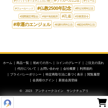
#ヴィルヘルム2世
#ヴィットリオ＝エマニュエレ3世
#ヴェール
#仏教2500年記念
#ヴェールヘッド
#即位50周年記念
#孔雀
#国際園芸博覧会
#地中海造船所
#宗教寛容令
#幸運のエンジェル
#戦勝50周年記念
#戴冠40周年記念
ホーム
商品一覧
初めての方へ
コインのグレード
ご注文の流れ
代行について
お問い合わせ
会社概要
利用規約
プライバシーポリシー
特定商取引法に基づく表示
閲覧履歴
会員様ログイン
新規会員登録
© 2023 アンティークコイン サンクチュアリ