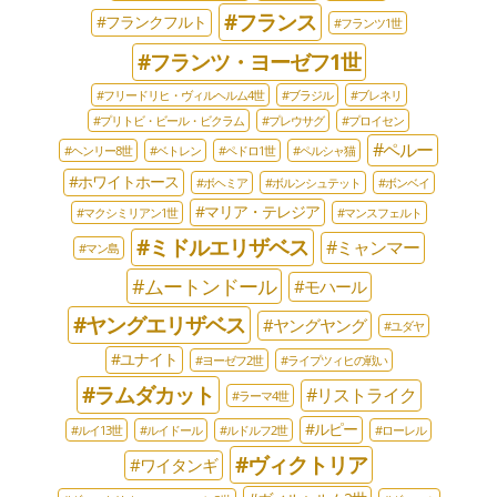
#フランス
#フランクフルト
#フランツ1世
#フランツ・ヨーゼフ1世
#フリードリヒ・ヴィルヘルム4世
#ブラジル
#ブレネリ
#プリトビ・ビール・ビクラム
#プレウサグ
#プロイセン
#ペルー
#ヘンリー8世
#ベトレン
#ペドロ1世
#ペルシャ猫
#ホワイトホース
#ボヘミア
#ボルンシュテット
#ボンベイ
#マリア・テレジア
#マクシミリアン1世
#マンスフェルト
#ミドルエリザベス
#ミャンマー
#マン島
#ムートンドール
#モハール
#ヤングエリザベス
#ヤングヤング
#ユダヤ
#ユナイト
#ヨーゼフ2世
#ライプツィヒの戦い
#ラムダカット
#リストライク
#ラーマ4世
#ルピー
#ルイ13世
#ルイドール
#ルドルフ2世
#ローレル
#ヴィクトリア
#ワイタンギ