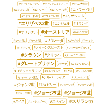
#ウィリアム・テル
#ウィリアム＆メアリー
#ウルム大聖堂
#エドワード6世
#エクスマス卿
#エドワード
#エドワード3世
#エリザベス1世
#エドワード7世
#エマヌエレ3世
#エリザベス2世
#エンジェル
#オランダ
#オーストリア
#オリジナル
#カルロス3世
#ガルーダ
#カール5世
#カール6世
#ガーボル
#キャット
#クイーンズビースト
#クアドリガ
#クオーターダカット
#クラウン
#クリッペ
#クレムニツァ鉱山
#グレートブリテン
#ゲーテ
#コモンウェルス
#ゴチッククラウン
#ザルツブルク
#シケル
#シャルル10世
#シルバーライダー
#シャーロット王女
#ジェームス1世
#ジャン2世
#ジュビリー
#ジョージ1世
#ジョージ2世
#ジョージ5世
#ジョージ6世
#ジョージ4世
#スリランカ
#スペイン
#スイス
#ストラスブール