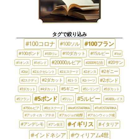
タグで絞り込み
#100コロナ
#100フラン
#100ソル
#100ポンド
#10ダカット
#15ルピー
#100リレ
#1oz
#20000ルピア
#20サン
#1オンス
#1ポンド
#2000年記念
#2ギニー
#2oz
#2エクセレント
#2エスクード
#2オンス
#2ポンド
#2ダカット
#2スクディ
#2トラ
#2バーツ
#5ギニー
#3ダカット
#4ダカット
#5シリング
#5ダカット
#5ポンド
#5ルピー
#5フラン
#5リレ
#6400レイス
#750ルピア
#8エスクード
#AofOSTAFRIKA
#TofOSTAFRIKA
#アッティカ・アテネ
#アルジェの砲撃
#アルンウィック城
#イギリス
#イタリア
#アンデシモ
#アン女王
#インドネシア
#ウィリアム4世