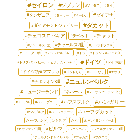
#セイロン
#ソブリン
#ソリダス
#タイ
#ダイアナ
#タンザニア
#ターラー
#ターレル
#ダカット
#ダイヤモンドジュビリー
#チェコスロバキア
#チャット
#チベット
#チャールズ2世
#チャールズ1世
#テトラドラクマ
#テューダー朝
#デュッセルドルフ
#トラ
#トランシルバニア公
#ドイツ
#トリブバン・ビール・ビクラム・シャハ
#ドイツ連邦
#ドイツ領東アフリカ
#ドットあり
#ドットなし
#ナポリ
#ニュルンベルク
#ナポレオン3世
#ニュージーランド
#ネパール
#ノーサンバーランド公
#ハンガリー
#ハプスブルク
#ノーブル
#ハノーヴァー
#ハーフダカット
#ハンブルク
#ハーフクラウン
#ハーフポンド
#ババリア
#パリ
#パヴィヨン・ドール
#ビルマ
#ビザンチン帝国
#フェリペ2世
#フェルディナント1世
#フェルナンド＆イサベル
#フォカス
#フクロウ