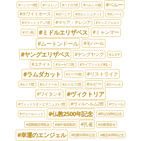
#ペルー
#ヘンリー8世
#ベトレン
#ペドロ1世
#ペルシャ猫
#ホワイトホース
#ボヘミア
#ボルンシュテット
#ボンベイ
#マリア・テレジア
#マクシミリアン1世
#マンスフェルト
#ミドルエリザベス
#ミャンマー
#マン島
#ムートンドール
#モハール
#ヤングエリザベス
#ヤングヤング
#ユダヤ
#ユナイト
#ヨーゼフ2世
#ライプツィヒの戦い
#ラムダカット
#リストライク
#ラーマ4世
#ルピー
#ルイ13世
#ルイドール
#ルドルフ2世
#ローレル
#ヴィクトリア
#ワイタンギ
#ヴィルヘルム2世
#ヴィットリオ＝エマニュエレ3世
#ヴェール
#仏教2500年記念
#ヴェールヘッド
#即位50周年記念
#孔雀
#国際園芸博覧会
#地中海造船所
#宗教寛容令
#幸運のエンジェル
#戦勝50周年記念
#戴冠40周年記念