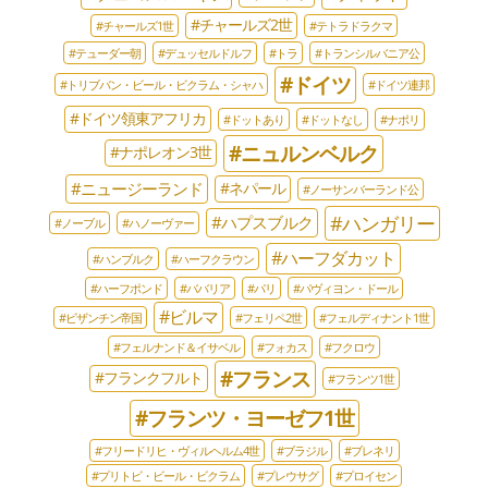
#チャールズ2世
#チャールズ1世
#テトラドラクマ
#テューダー朝
#デュッセルドルフ
#トラ
#トランシルバニア公
#ドイツ
#トリブバン・ビール・ビクラム・シャハ
#ドイツ連邦
#ドイツ領東アフリカ
#ドットあり
#ドットなし
#ナポリ
#ニュルンベルク
#ナポレオン3世
#ニュージーランド
#ネパール
#ノーサンバーランド公
#ハンガリー
#ハプスブルク
#ノーブル
#ハノーヴァー
#ハーフダカット
#ハンブルク
#ハーフクラウン
#ハーフポンド
#ババリア
#パリ
#パヴィヨン・ドール
#ビルマ
#ビザンチン帝国
#フェリペ2世
#フェルディナント1世
#フェルナンド＆イサベル
#フォカス
#フクロウ
#フランス
#フランクフルト
#フランツ1世
#フランツ・ヨーゼフ1世
#フリードリヒ・ヴィルヘルム4世
#ブラジル
#ブレネリ
#プリトビ・ビール・ビクラム
#プレウサグ
#プロイセン