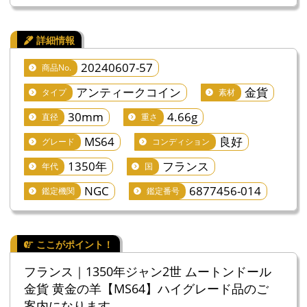
20240607-57
商品No.
アンティークコイン
金貨
タイプ
素材
30mm
4.66g
直径
重さ
MS64
良好
グレード
コンディション
1350年
フランス
年代
国
NGC
6877456-014
鑑定機関
鑑定番号
フランス｜1350年ジャン2世 ムートンドール
金貨 黄金の羊【MS64】ハイグレード品のご
案内になります。