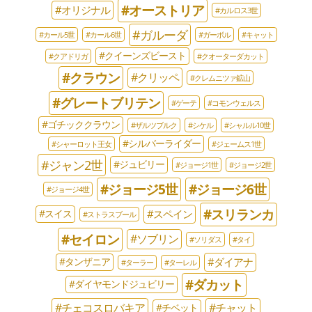
#オーストリア
#オリジナル
#カルロス3世
#ガルーダ
#カール5世
#カール6世
#ガーボル
#キャット
#クイーンズビースト
#クアドリガ
#クオーターダカット
#クラウン
#クリッペ
#クレムニツァ鉱山
#グレートブリテン
#ゲーテ
#コモンウェルス
#ゴチッククラウン
#ザルツブルク
#シケル
#シャルル10世
#シルバーライダー
#シャーロット王女
#ジェームス1世
#ジャン2世
#ジュビリー
#ジョージ1世
#ジョージ2世
#ジョージ5世
#ジョージ6世
#ジョージ4世
#スリランカ
#スペイン
#スイス
#ストラスブール
#セイロン
#ソブリン
#ソリダス
#タイ
#ダイアナ
#タンザニア
#ターラー
#ターレル
#ダカット
#ダイヤモンドジュビリー
#チェコスロバキア
#チャット
#チベット