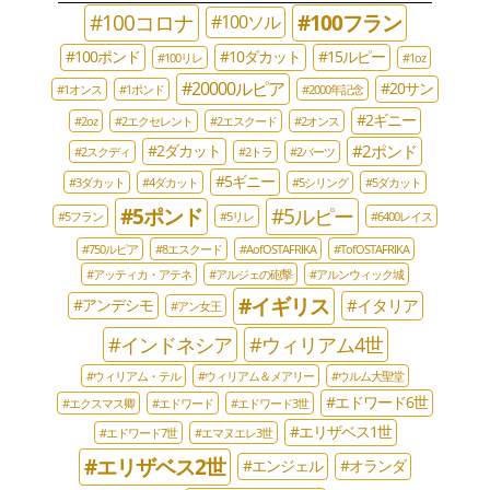
#100コロナ
#100フラン
#100ソル
#100ポンド
#10ダカット
#15ルピー
#100リレ
#1oz
#20000ルピア
#20サン
#1オンス
#1ポンド
#2000年記念
#2ギニー
#2oz
#2エクセレント
#2エスクード
#2オンス
#2ポンド
#2ダカット
#2スクディ
#2トラ
#2バーツ
#5ギニー
#3ダカット
#4ダカット
#5シリング
#5ダカット
#5ポンド
#5ルピー
#5フラン
#5リレ
#6400レイス
#750ルピア
#8エスクード
#AofOSTAFRIKA
#TofOSTAFRIKA
#アッティカ・アテネ
#アルジェの砲撃
#アルンウィック城
#イギリス
#イタリア
#アンデシモ
#アン女王
#インドネシア
#ウィリアム4世
#ウィリアム・テル
#ウィリアム＆メアリー
#ウルム大聖堂
#エドワード6世
#エクスマス卿
#エドワード
#エドワード3世
#エリザベス1世
#エドワード7世
#エマヌエレ3世
#エリザベス2世
#エンジェル
#オランダ