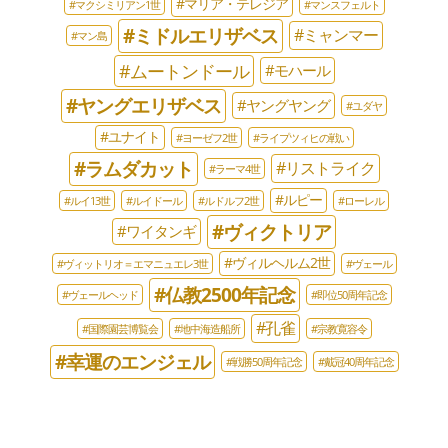
#マリア・テレジア
#マクシミリアン1世
#マンスフェルト
#ミドルエリザベス
#ミャンマー
#マン島
#ムートンドール
#モハール
#ヤングエリザベス
#ヤングヤング
#ユダヤ
#ユナイト
#ヨーゼフ2世
#ライプツィヒの戦い
#ラムダカット
#リストライク
#ラーマ4世
#ルピー
#ルイ13世
#ルイドール
#ルドルフ2世
#ローレル
#ヴィクトリア
#ワイタンギ
#ヴィルヘルム2世
#ヴィットリオ＝エマニュエレ3世
#ヴェール
#仏教2500年記念
#ヴェールヘッド
#即位50周年記念
#孔雀
#国際園芸博覧会
#地中海造船所
#宗教寛容令
#幸運のエンジェル
#戦勝50周年記念
#戴冠40周年記念