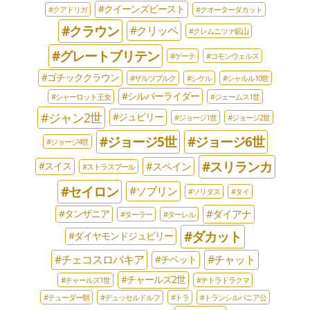
#クイーンズビースト
#クアドリガ
#クオーターダカット
#クラウン
#クリッペ
#クレムニツァ鉱山
#グレートブリテン
#ゲーテ
#コモンウェルス
#ゴチッククラウン
#ザルツブルク
#シケル
#シャルル10世
#シルバーライダー
#シャーロット王女
#ジェームス1世
#ジャン2世
#ジュビリー
#ジョージ1世
#ジョージ2世
#ジョージ5世
#ジョージ6世
#ジョージ4世
#スリランカ
#スペイン
#スイス
#ストラスブール
#セイロン
#ソブリン
#ソリダス
#タイ
#ダイアナ
#タンザニア
#ターラー
#ターレル
#ダカット
#ダイヤモンドジュビリー
#チェコスロバキア
#チャット
#チベット
#チャールズ2世
#チャールズ1世
#テトラドラクマ
#テューダー朝
#デュッセルドルフ
#トラ
#トランシルバニア公