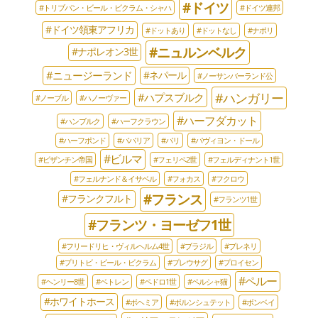
#ドイツ
#トリブバン・ビール・ビクラム・シャハ
#ドイツ連邦
#ドイツ領東アフリカ
#ドットあり
#ドットなし
#ナポリ
#ニュルンベルク
#ナポレオン3世
#ニュージーランド
#ネパール
#ノーサンバーランド公
#ハンガリー
#ハプスブルク
#ノーブル
#ハノーヴァー
#ハーフダカット
#ハンブルク
#ハーフクラウン
#ハーフポンド
#ババリア
#パリ
#パヴィヨン・ドール
#ビルマ
#ビザンチン帝国
#フェリペ2世
#フェルディナント1世
#フェルナンド＆イサベル
#フォカス
#フクロウ
#フランス
#フランクフルト
#フランツ1世
#フランツ・ヨーゼフ1世
#フリードリヒ・ヴィルヘルム4世
#ブラジル
#ブレネリ
#プリトビ・ビール・ビクラム
#プレウサグ
#プロイセン
#ペルー
#ヘンリー8世
#ベトレン
#ペドロ1世
#ペルシャ猫
#ホワイトホース
#ボヘミア
#ボルンシュテット
#ボンベイ