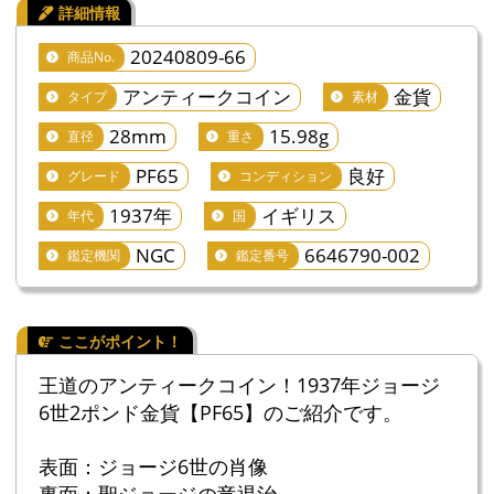
20240809-66
商品No.
アンティークコイン
金貨
タイプ
素材
28mm
15.98g
直径
重さ
PF65
良好
グレード
コンディション
1937年
イギリス
年代
国
NGC
6646790-002
鑑定機関
鑑定番号
王道のアンティークコイン！1937年ジョージ
6世2ポンド金貨【PF65】のご紹介です。
表面：ジョージ6世の肖像