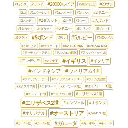
#20000ルピア
#20サン
#1オンス
#1ポンド
#2000年記念
#2ギニー
#2oz
#2エクセレント
#2エスクード
#2オンス
#2ポンド
#2ダカット
#2スクディ
#2トラ
#2バーツ
#5ギニー
#3ダカット
#4ダカット
#5シリング
#5ダカット
#5ポンド
#5ルピー
#5フラン
#5リレ
#6400レイス
#750ルピア
#8エスクード
#AofOSTAFRIKA
#TofOSTAFRIKA
#アッティカ・アテネ
#アルジェの砲撃
#アルンウィック城
#イギリス
#イタリア
#アンデシモ
#アン女王
#インドネシア
#ウィリアム4世
#ウィリアム・テル
#ウィリアム＆メアリー
#ウルム大聖堂
#エドワード6世
#エクスマス卿
#エドワード
#エドワード3世
#エリザベス1世
#エドワード7世
#エマヌエレ3世
#エリザベス2世
#エンジェル
#オランダ
#オーストリア
#オリジナル
#カルロス3世
#ガルーダ
#カール5世
#カール6世
#ガーボル
#キャット