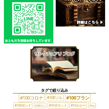
タグで絞り込み
#100コロナ
#100フラン
#100ソル
#100ポンド
#10ダカット
#15ルピー
#100リレ
#1oz