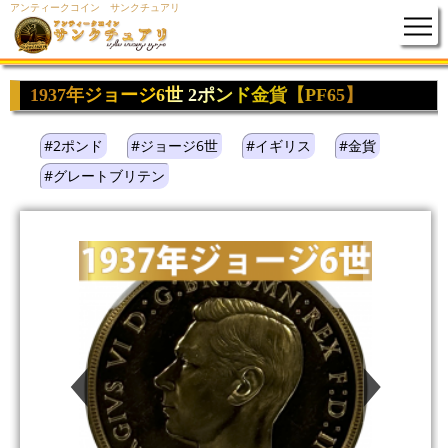
アンティークコイン サンクチュアリ
1937年ジョージ6世 2ポンド金貨【PF65】
#2ポンド
#ジョージ6世
#イギリス
#金貨
#グレートブリテン