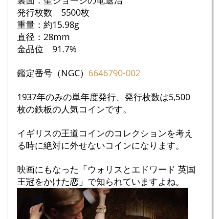
裏面：聖ジョージの竜退治
発行枚数 5500枚
重量：約15.98g
直径：28mm
金品位 91.7%
鑑定番号（NGC）
6646790-002
1937年のみの単年度発行、発行枚数は5,500
枚の鉄板の人気コインです。
イギリスの王道コインのコレクションを考え
る時に絶対に外せないコインになります。
映画にもなった「ウォリスとエドワード 英国
王冠をかけた恋」で知られていますよね。