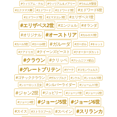
#ウィリアム・テル
#ウィリアム＆メアリー
#ウルム大聖堂
#エドワード6世
#エクスマス卿
#エドワード
#エドワード3世
#エリザベス1世
#エドワード7世
#エマヌエレ3世
#エリザベス2世
#エンジェル
#オランダ
#オーストリア
#オリジナル
#カルロス3世
#ガルーダ
#カール5世
#カール6世
#ガーボル
#キャット
#クイーンズビースト
#クアドリガ
#クオーターダカット
#クラウン
#クリッペ
#クレムニツァ鉱山
#グレートブリテン
#ゲーテ
#コモンウェルス
#ゴチッククラウン
#ザルツブルク
#シケル
#シャルル10世
#シルバーライダー
#シャーロット王女
#ジェームス1世
#ジャン2世
#ジュビリー
#ジョージ1世
#ジョージ2世
#ジョージ5世
#ジョージ6世
#ジョージ4世
#スリランカ
#スペイン
#スイス
#ストラスブール