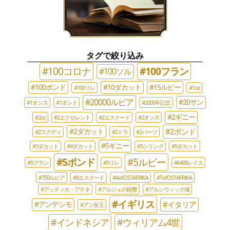
タグで絞り込み
#100コロナ
#100フラン
#100ソル
#100ポンド
#10ダカット
#15ルピー
#100リレ
#1oz
#20000ルピア
#20サン
#1オンス
#1ポンド
#2000年記念
#2ギニー
#2oz
#2エクセレント
#2エスクード
#2オンス
#2ポンド
#2ダカット
#2スクディ
#2トラ
#2バーツ
#5ギニー
#3ダカット
#4ダカット
#5シリング
#5ダカット
#5ポンド
#5ルピー
#5フラン
#5リレ
#6400レイス
#750ルピア
#8エスクード
#AofOSTAFRIKA
#TofOSTAFRIKA
#アッティカ・アテネ
#アルジェの砲撃
#アルンウィック城
#イギリス
#イタリア
#アンデシモ
#アン女王
#インドネシア
#ウィリアム4世