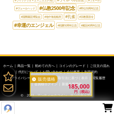
#ヴィルヘルム2世
#ヴィットリオ＝エマニュエレ3世
#ヴェール
#仏教2500年記念
#ヴェールヘッド
#即位50周年記念
#孔雀
#国際園芸博覧会
#地中海造船所
#宗教寛容令
#幸運のエンジェル
#戦勝50周年記念
#戴冠40周年記念
ホーム
商品一覧
初めての方へ
コインのグレード
ご注文の流れ
代行について
お問い合わせ
会社概要
利用規約
プライバシーポリシー
特定商取引法に基づく表示
閲覧履歴
販売価格
会員様ログイン
新規会員登録
185,000
円（税込)
© 2023 アンティークコイン サンクチュアリ