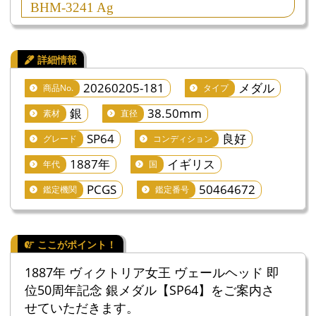
BHM-3241 Ag
20260205-181
メダル
商品No.
タイプ
銀
38.50mm
素材
直径
SP64
良好
グレード
コンディション
1887年
イギリス
年代
国
PCGS
50464672
鑑定機関
鑑定番号
1887年 ヴィクトリア女王 ヴェールヘッド 即
位50周年記念 銀メダル【SP64】をご案内さ
せていただきます。