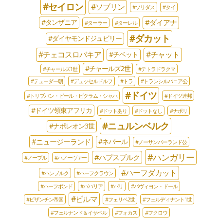
#セイロン
#ソブリン
#ソリダス
#タイ
#ダイアナ
#タンザニア
#ターラー
#ターレル
#ダカット
#ダイヤモンドジュビリー
#チェコスロバキア
#チャット
#チベット
#チャールズ2世
#チャールズ1世
#テトラドラクマ
#テューダー朝
#デュッセルドルフ
#トラ
#トランシルバニア公
#ドイツ
#トリブバン・ビール・ビクラム・シャハ
#ドイツ連邦
#ドイツ領東アフリカ
#ドットあり
#ドットなし
#ナポリ
#ニュルンベルク
#ナポレオン3世
#ニュージーランド
#ネパール
#ノーサンバーランド公
#ハンガリー
#ハプスブルク
#ノーブル
#ハノーヴァー
#ハーフダカット
#ハンブルク
#ハーフクラウン
#ハーフポンド
#ババリア
#パリ
#パヴィヨン・ドール
#ビルマ
#ビザンチン帝国
#フェリペ2世
#フェルディナント1世
#フェルナンド＆イサベル
#フォカス
#フクロウ