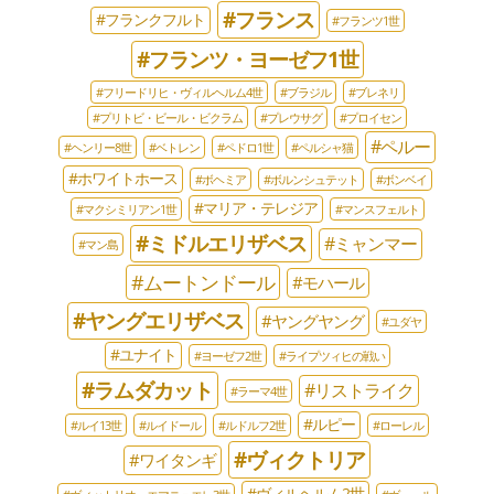
#フランス
#フランクフルト
#フランツ1世
#フランツ・ヨーゼフ1世
#フリードリヒ・ヴィルヘルム4世
#ブラジル
#ブレネリ
#プリトビ・ビール・ビクラム
#プレウサグ
#プロイセン
#ペルー
#ヘンリー8世
#ベトレン
#ペドロ1世
#ペルシャ猫
#ホワイトホース
#ボヘミア
#ボルンシュテット
#ボンベイ
#マリア・テレジア
#マクシミリアン1世
#マンスフェルト
#ミドルエリザベス
#ミャンマー
#マン島
#ムートンドール
#モハール
#ヤングエリザベス
#ヤングヤング
#ユダヤ
#ユナイト
#ヨーゼフ2世
#ライプツィヒの戦い
#ラムダカット
#リストライク
#ラーマ4世
#ルピー
#ルイ13世
#ルイドール
#ルドルフ2世
#ローレル
#ヴィクトリア
#ワイタンギ