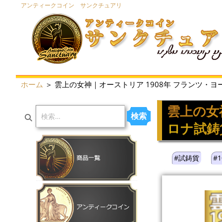
アンティークコイン サンクチュアリ
ホーム
＞ 雲上の女神｜オーストリア 1908年 フランツ・ヨー
雲上の女神
検索
ロナ試鋳
#試鋳貨
#