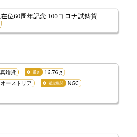
在位60周年記念 100コロナ試鋳貨
真鍮貨
16.76 g
重さ
オーストリア
NGC
鑑定機関