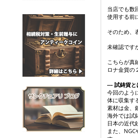
当店でも数
使用する前
そのため、
未確認です
こちらが真
ロナ金貨の
--- 試鋳貨とは 
今回のよう
体に収集す
素材は金、
海外では試鋳
日本の近代
また、NG