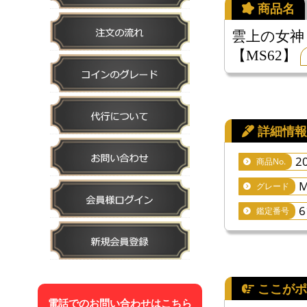
雲上の女神｜
【MS62】
2
商品No.
M
グレード
6
鑑定番号
電話でのお問い合わせはこちら