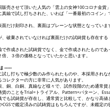
回販売させて頂いた人気の「雲上の女神100コロナ金貨
に真鍮で試し打ちされた、いわば「一番最初のコイン」
表面だけ刻印され、裏面はプレーンな状態となっていま
が、破棄されていなければ裏面だけの試鋳貨も存在する
鍮で作成された試鋳貨でなく、金で作成されたものであっ
２倍、３倍の価格となっていたかと思います。
-----
に試し打ちで極少数のみ作られたものや、本採用されな
るコレクターの方に非常に人気があります。
銀、銅、白銅、真鍮など様々で、試作段階のため通常貨
貨のことをTrial=トライアル、Pattern=パターン、Es
銭でも試鋳貨が存在し、通常貨と比較して、かなり高値
CやCGSで鑑定済みの試鋳貨はもちろんですが、未鑑定