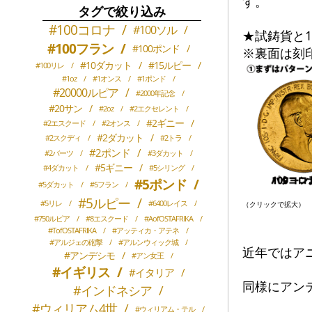
す。
タグで絞り込み
#100コロナ
/
#100ソル
/
★試鋳貨と
#100フラン
/
#100ポンド
/
※裏面は刻
#10ダカット
/
#15ルピー
/
#100リレ
/
#1oz
/
#1オンス
/
#1ポンド
/
#20000ルピア
/
#2000年記念
/
#20サン
/
#2oz
/
#2エクセレント
/
#2ギニー
/
#2エスクード
/
#2オンス
/
#2ダカット
/
#2スクディ
/
#2トラ
/
#2ポンド
/
#2バーツ
/
#3ダカット
/
#5ギニー
/
#4ダカット
/
#5シリング
/
#5ポンド
/
#5ダカット
/
#5フラン
/
#5ルピー
/
#5リレ
/
#6400レイス
/
（クリックで拡大）
#750ルピア
/
#8エスクード
/
#AofOSTAFRIKA
/
#TofOSTAFRIKA
/
#アッティカ・アテネ
/
#アルジェの砲撃
/
#アルンウィック城
/
近年ではア
#アンデシモ
/
#アン女王
/
#イギリス
/
#イタリア
/
同様にアン
#インドネシア
/
#ウィリアム4世
/
#ウィリアム・テル
/