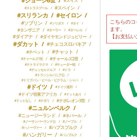
#ジョージ6世
/
#スイス
/
#スペイン
/
#ストラスブール
/
#スリランカ
/
#セイロン
/
こちらのコ
#ソブリン
/
#ソリダス
/
#タイ
/
ます。
#タンザニア
/
#ターラー
/
#ターレル
/
【お支払い
#ダイアナ
/
#ダイヤモンドジュビリー
/
#ダカット
/
#チェコスロバキア
/
#チャット
/
#チベット
/
#チャールズ2世
/
#チャールズ1世
/
#テトラドラクマ
/
#テューダー朝
/
#デュッセルドルフ
/
#トラ
/
#トランシルバニア公
/
#トリブバン・ビール・ビクラム・シャハ
/
#ドイツ
/
#ドイツ連邦
/
#ドイツ領東アフリカ
/
#ドットあり
/
#ナポレオン3世
/
#ドットなし
/
#ナポリ
/
#ニュルンベルク
/
#ニュージーランド
/
#ネパール
/
#ノーサンバーランド公
/
#ノーブル
/
#ハプスブルク
/
#ハノーヴァー
/
#ハンガリー
/
#ハンブルク
/