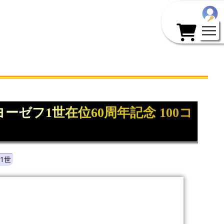
ーゼフ1世在位60周年記念 100コ
1世