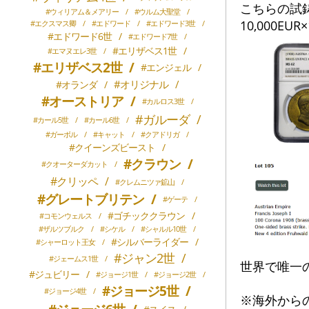
こちらの試鋳
#ウィリアム＆メアリー
/
#ウルム大聖堂
/
10,000EUR×
#エクスマス卿
/
#エドワード
/
#エドワード3世
/
#エドワード6世
/
#エドワード7世
/
#エリザベス1世
/
#エマヌエレ3世
/
#エリザベス2世
/
#エンジェル
/
#オリジナル
/
#オランダ
/
#オーストリア
/
#カルロス3世
/
#ガルーダ
/
#カール5世
/
#カール6世
/
#ガーボル
/
#キャット
/
#クアドリガ
/
#クイーンズビースト
/
#クラウン
/
#クオーターダカット
/
#クリッペ
/
#クレムニツァ鉱山
/
#グレートブリテン
/
#ゲーテ
/
#ゴチッククラウン
/
#コモンウェルス
/
#ザルツブルク
/
#シケル
/
#シャルル10世
/
#シルバーライダー
/
#シャーロット王女
/
#ジャン2世
/
#ジェームス1世
/
世界で唯一
#ジュビリー
/
#ジョージ1世
/
#ジョージ2世
/
#ジョージ5世
/
#ジョージ4世
/
※海外から