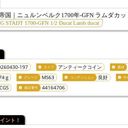
国｜ニュルンベルク1700年-GFN ラムダカット
STADT 1700-GFN 1/2 Ducat Lamb ducat
0260430-197
アンティークコイン
タイプ
素材
74 g
MS63
良好
グレード
コンディション
年
CGS
44164706
鑑定番号