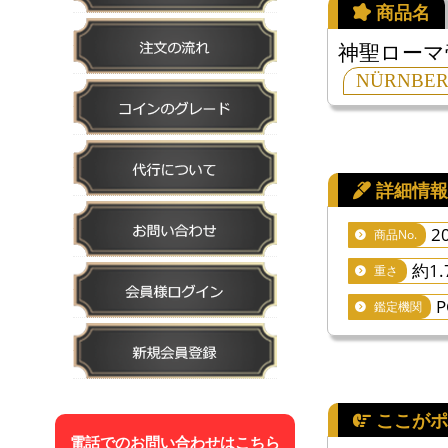
神聖ローマ帝
NÜRNBERG 
2
商品No.
約1.
重さ
P
鑑定機関
電話でのお問い合わせはこちら