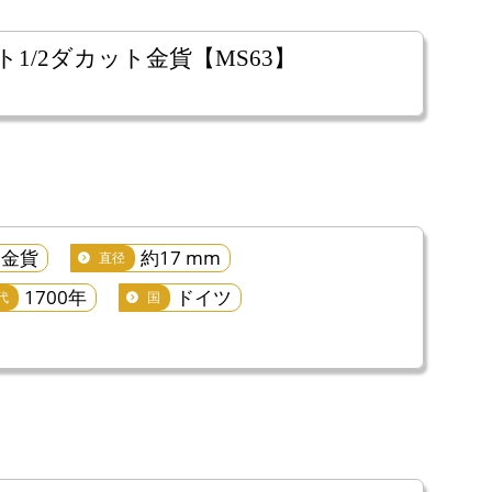
1/2ダカット金貨【MS63】
金貨
約17 mm
直径
1700年
ドイツ
代
国