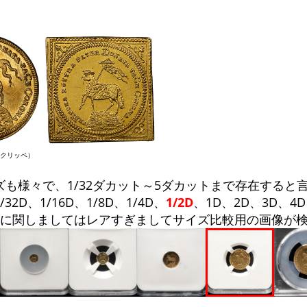
クリッペ）
ズも様々で、1/32ダカット～5ダカットまで存在すると
32D、1/16D、1/8D、1/4D、
1/2D
、1D、2D、3D、4
トに関しましてはレアすぎましてサイズ比較用の画像が