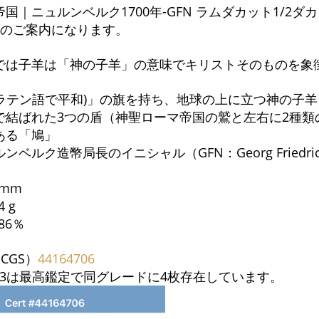
国｜ニュルンベルク1700年-GFN ラムダカット1/2ダ
品のご案内になります。
では子羊は「神の子羊」の意味でキリストそのものを象
(ラテン語で平和)」の旗を持ち、地球の上に立つ神の子羊
で結ばれた3つの盾（神聖ローマ帝国の鷲と左右に2種
ある「鳩」
ベルク造幣局長のイニシャル（GFN：Georg Friedric
 mm
 g
86％
CGS）
44164706
S63は最高鑑定で同グレードに4枚存在しています。