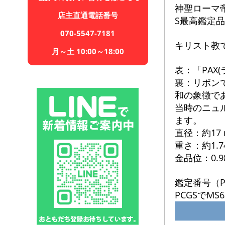
神聖ローマ帝
店主直通電話番号
S最高鑑定
070-5547-7181
キリスト教
月～土 10:00～18:00
表：「PAX
裏：リボン
和の象徴で
当時のニュルン
ます。
直径：約17
重さ：約1.74
金品位：0.9
鑑定番号（P
PCGSでM