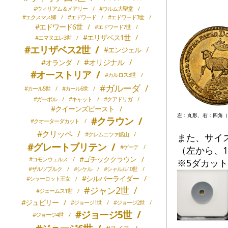
#ウィリアム＆メアリー
/
#ウルム大聖堂
/
#エクスマス卿
/
#エドワード
/
#エドワード3世
/
#エドワード6世
/
#エドワード7世
/
#エリザベス1世
/
#エマヌエレ3世
/
#エリザベス2世
/
#エンジェル
/
#オリジナル
/
#オランダ
/
#オーストリア
/
#カルロス3世
/
#ガルーダ
/
#カール5世
/
#カール6世
/
#ガーボル
/
#キャット
/
#クアドリガ
/
#クイーンズビースト
/
左：丸形、右：四角（
#クラウン
/
#クオーターダカット
/
#クリッペ
/
#クレムニツァ鉱山
/
また、サイ
#グレートブリテン
/
#ゲーテ
/
（左から、1/
#ゴチッククラウン
/
#コモンウェルス
/
※5ダカッ
#ザルツブルク
/
#シケル
/
#シャルル10世
/
#シルバーライダー
/
#シャーロット王女
/
#ジャン2世
/
#ジェームス1世
/
#ジュビリー
/
#ジョージ1世
/
#ジョージ2世
/
#ジョージ5世
/
#ジョージ4世
/