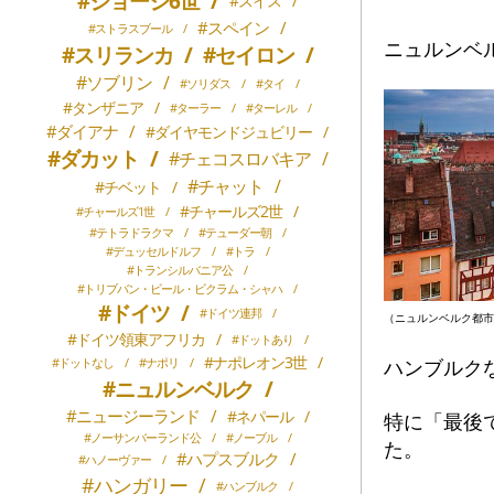
#ジョージ6世
/
#スイス
/
#スペイン
/
#ストラスブール
/
ニュルンベ
#スリランカ
/
#セイロン
/
#ソブリン
/
#ソリダス
/
#タイ
/
#タンザニア
/
#ターラー
/
#ターレル
/
#ダイアナ
/
#ダイヤモンドジュビリー
/
#ダカット
/
#チェコスロバキア
/
#チャット
/
#チベット
/
#チャールズ2世
/
#チャールズ1世
/
#テトラドラクマ
/
#テューダー朝
/
#デュッセルドルフ
/
#トラ
/
#トランシルバニア公
/
#トリブバン・ビール・ビクラム・シャハ
/
#ドイツ
/
#ドイツ連邦
/
（ニュルンベルク都市
#ドイツ領東アフリカ
/
#ドットあり
/
#ナポレオン3世
/
ハンブルク
#ドットなし
/
#ナポリ
/
#ニュルンベルク
/
#ニュージーランド
/
#ネパール
/
特に「最後
#ノーサンバーランド公
/
#ノーブル
/
た。
#ハプスブルク
/
#ハノーヴァー
/
#ハンガリー
/
#ハンブルク
/