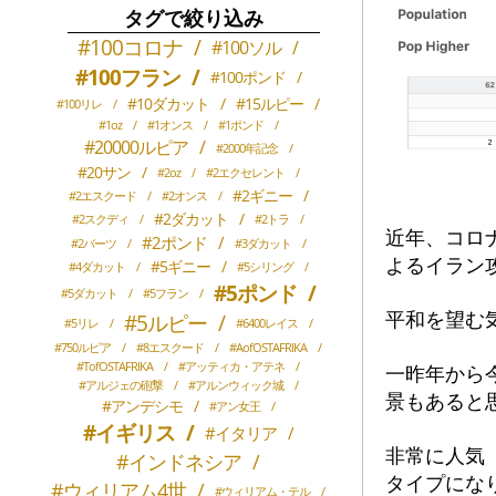
タグで絞り込み
#100コロナ
/
#100ソル
/
#100フラン
/
#100ポンド
/
#10ダカット
/
#15ルピー
/
#100リレ
/
#1oz
/
#1オンス
/
#1ポンド
/
#20000ルピア
/
#2000年記念
/
#20サン
/
#2oz
/
#2エクセレント
/
#2ギニー
/
#2エスクード
/
#2オンス
/
#2ダカット
/
#2スクディ
/
#2トラ
/
近年、コロ
#2ポンド
/
#2バーツ
/
#3ダカット
/
よるイラン
#5ギニー
/
#4ダカット
/
#5シリング
/
#5ポンド
/
#5ダカット
/
#5フラン
/
平和を望む
#5ルピー
/
#5リレ
/
#6400レイス
/
#750ルピア
/
#8エスクード
/
#AofOSTAFRIKA
/
#TofOSTAFRIKA
/
#アッティカ・アテネ
/
一昨年から
#アルジェの砲撃
/
#アルンウィック城
/
景もあると
#アンデシモ
/
#アン女王
/
#イギリス
/
#イタリア
/
非常に人気
#インドネシア
/
タイプにな
#ウィリアム4世
/
#ウィリアム・テル
/