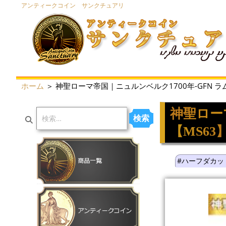
アンティークコイン サンクチュアリ
ホーム
＞ 神聖ローマ帝国｜ニュルンベルク1700年-GFN ラ
神聖ロー
検索
【MS63
#ハーフダカッ