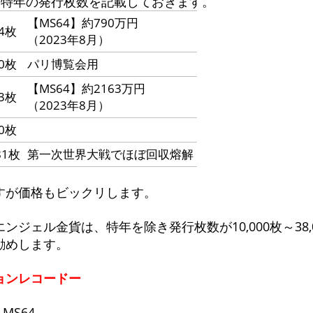
に特年の発行枚数を記載しておきます。
【MS64】約790万円
34枚
（2023年8月）
00枚
パリ博覧会用
【MS64】約2163万円
43枚
（2023年8月）
00枚
81枚
第一次世界大戦でほぼ回収熔解
すが価格もビックリします。
ンジェル金貨は、特年を除き発行枚数が10,000枚～38,
勧めします。
ョンレコードー
MS64