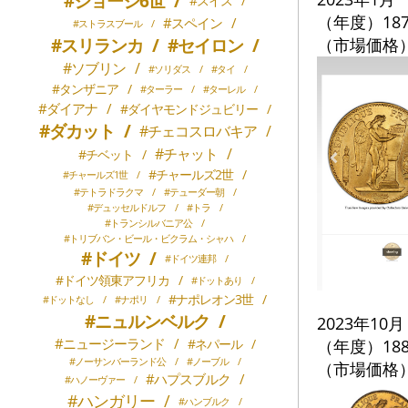
#ジョージ6世
/
#スイス
/
（年度）187
#スペイン
/
#ストラスブール
/
（市場価格）
#スリランカ
/
#セイロン
/
#ソブリン
/
#ソリダス
/
#タイ
/
#タンザニア
/
#ターラー
/
#ターレル
/
#ダイアナ
/
#ダイヤモンドジュビリー
/
#ダカット
/
#チェコスロバキア
/
#チャット
/
#チベット
/
#チャールズ2世
/
#チャールズ1世
/
#テトラドラクマ
/
#テューダー朝
/
#デュッセルドルフ
/
#トラ
/
#トランシルバニア公
/
#トリブバン・ビール・ビクラム・シャハ
/
#ドイツ
/
#ドイツ連邦
/
#ドイツ領東アフリカ
/
#ドットあり
/
#ナポレオン3世
/
#ドットなし
/
#ナポリ
/
#ニュルンベルク
/
2023年10月
#ニュージーランド
/
（年度）188
#ネパール
/
#ノーサンバーランド公
/
#ノーブル
/
（市場価格）
#ハプスブルク
/
#ハノーヴァー
/
#ハンガリー
/
#ハンブルク
/