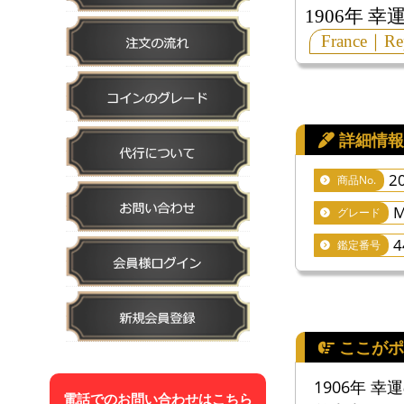
1906年 
France｜Re
2
商品No.
M
グレード
4
鑑定番号
1906年 
電話でのお問い合わせはこちら