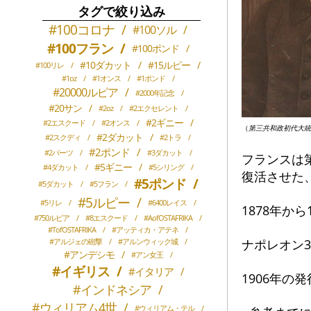
タグで絞り込み
#100コロナ
/
#100ソル
/
#100フラン
/
#100ポンド
/
#10ダカット
/
#15ルピー
/
#100リレ
/
#1oz
/
#1オンス
/
#1ポンド
/
#20000ルピア
/
#2000年記念
/
#20サン
/
#2oz
/
#2エクセレント
/
#2ギニー
/
#2エスクード
/
#2オンス
/
（
第三共和政初代大統
#2ダカット
/
#2スクディ
/
#2トラ
/
#2ポンド
/
#2バーツ
/
#3ダカット
/
フランスは
#5ギニー
/
#4ダカット
/
#5シリング
/
復活させた
#5ポンド
/
#5ダカット
/
#5フラン
/
#5ルピー
/
#5リレ
/
#6400レイス
/
1878年か
#750ルピア
/
#8エスクード
/
#AofOSTAFRIKA
/
#TofOSTAFRIKA
/
#アッティカ・アテネ
/
ナポレオン
#アルジェの砲撃
/
#アルンウィック城
/
#アンデシモ
/
#アン女王
/
#イギリス
/
#イタリア
/
1906年
#インドネシア
/
#ウィリアム4世
/
#ウィリアム・テル
/