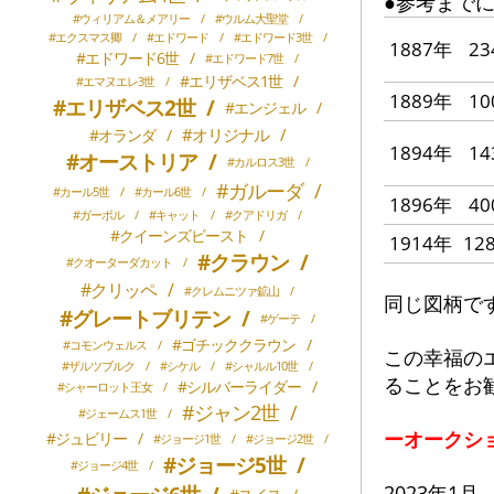
●参考まで
#ウィリアム＆メアリー
/
#ウルム大聖堂
/
#エクスマス卿
/
#エドワード
/
#エドワード3世
/
1887年
2
#エドワード6世
/
#エドワード7世
/
#エリザベス1世
/
#エマヌエレ3世
/
1889年
1
#エリザベス2世
/
#エンジェル
/
#オリジナル
/
#オランダ
/
1894年
1
#オーストリア
/
#カルロス3世
/
#ガルーダ
/
#カール5世
/
#カール6世
/
1896年
4
#ガーボル
/
#キャット
/
#クアドリガ
/
#クイーンズビースト
/
1914年
12
#クラウン
/
#クオーターダカット
/
#クリッペ
/
#クレムニツァ鉱山
/
同じ図柄で
#グレートブリテン
/
#ゲーテ
/
#ゴチッククラウン
/
#コモンウェルス
/
この幸福のエ
#ザルツブルク
/
#シケル
/
#シャルル10世
/
ることをお
#シルバーライダー
/
#シャーロット王女
/
#ジャン2世
/
#ジェームス1世
/
ーオークシ
#ジュビリー
/
#ジョージ1世
/
#ジョージ2世
/
#ジョージ5世
/
#ジョージ4世
/
2023年1月 