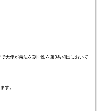
貨で天使が憲法を刻む図を第3共和国において
ります。