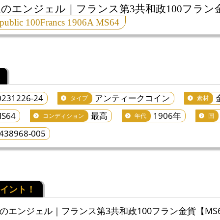
幸運のエンジェル｜フランス第3共和政100フラン金
public 100Francs 1906A MS64
0231226-24
アンティークコイン
タイプ
素材
S64
最高
1906年
コンディション
年代
国
438968-005
幸運のエンジェル｜フランス第3共和政100フラン金貨【MS64