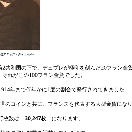
領アドルフ・ティエール
）
第2共和国の下で、デュプレが極印を刻んだ20フラン金
、それがこの100フラン金貨でした。
ら1914年まで何年かに1度の割合で発行されてきました。
3世のコインと共に、フランスを代表する大型金貨にな
の発行枚数は
30,247枚
になります。