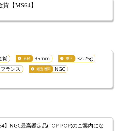
貨【MS64】
金貨
35mm
32.25g
直径
重さ
フランス
NGC
鑑定機関
】NGC最高鑑定品(TOP POP)のご案内にな