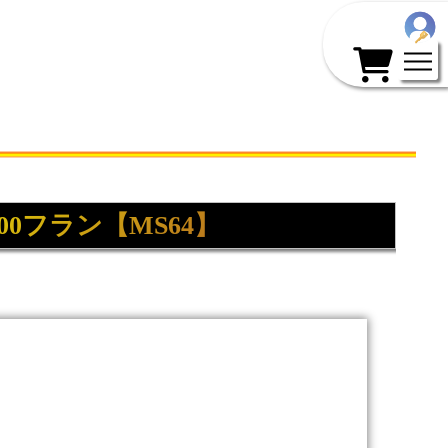
0フラン【MS64】